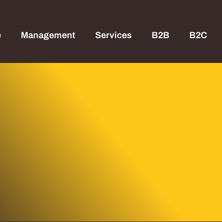
e
Management
Services
B2B
B2C