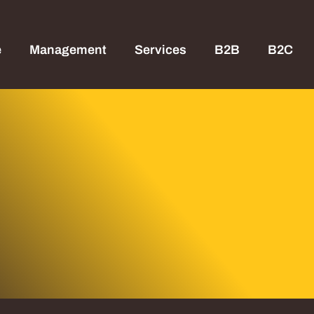
e
Management
Services
B2B
B2C